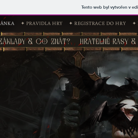
Tento web byl vytvořen v e
RÁNKA
✦ PRAVIDLA HRY
✦ REGISTRACE DO HRY
✦
 ZÁKLADY & CO ZNÁT?
HRATELNÉ RASY & 