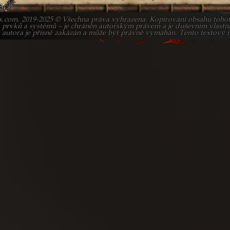
x.com,
2019-2025 © Všechna práva vyhrazena. Kopírování obsahu toho
h prvků a systémů – je chráněn autorským právem a je duševním vlastnict
autora je přísně zakázán a může být právně vymáhán. Tento textový role