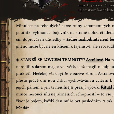
◈
Irubium III.
Poznán
duši k přísaze či se
tajemstvím každé bytos
Minulost na tebe dýchá skrze ruiny zapomenutých mě
poutník, vyhnanec, bojovník na straně dobra či hledač
čin doprovázen důsledky –
žádné rozhodnutí není be
jméno může být nejen klíčem k tajemství, ale i rozsu
STANEŠ SE LOVCEM TEMNOTY?
Astrálové
. Na p
◈
narodili s darem magie ve světě, jenž magii neodpou
prokletí. Nečekej však rytíře v zářivé zbroji. Astrálo
přesto právě oni jsou církví vychováváni a cvičeni k b
jejich pánem a jen ti nejsilnější přežijí výcvik.
Rituál
mince nesoucí sílu nejrůznějších schopností – to vše j
život je bojem, každý den může být posledním. A tak A
být dán.