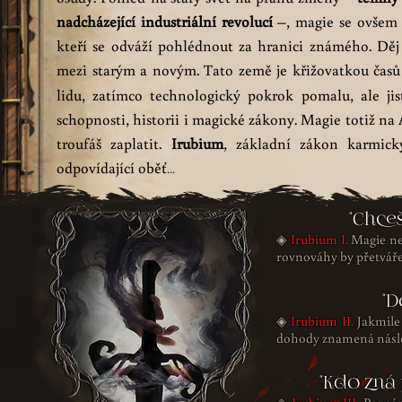
nadcházející industriální revolucí
–
, magie se ovšem 
kteří se odváží pohlédnout za hranici známého. Děj
mezi starým a novým. Tato země je křižovatkou časů
lidu, zatímco technologický pokrok pomalu, ale jis
schopnosti, historii i magické zákony. Magie totiž na
troufáš zaplatit.
Irubium
, základní zákon karmick
odpovídající oběť
...
"Chceš
◈
Irubium I.
Magie ne
rovnováhy by přetváře
"D
◈
Irubium II.
Jakmile
dohody znamená násled
"Kdo zná