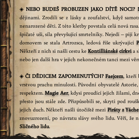
◈
NEBO BUDEŠ PROBUZEN JAKO DÍTĚ NOCI?
dějinami. Zrodili se z lásky a zoufalství, když samo
nenarozené děti. Z této kletby povstala celá nová rasa
špičaté uši, síla převyšující smrtelníky. Nejedí – pijí 
domovem se stala Artrozsca, ledová říše ukrývající
P
Někteří z nich si našli cestu ke
Kontilliánské církvi
a 
nebo jen další hra v jejich nekonečném tanci mezi věr
◈
ČI DĚDICEM ZAPOMENUTÝCH?
Faejcem
, kteří
vrstvou prachu minulosti. Původní obyvatelé Astorie, j
respektem.
Magie Aer
,
kdysi proudící jejich žilami, dn
přesto jsou stále zde. Přizpůsobili se, skryti pod
rouš
jejich duch. Někteří našli útočiště mezi
Piráty z Yách
znovuzrození, po návratu slávy svého lidu. Věří, že
Sličného lidu
.